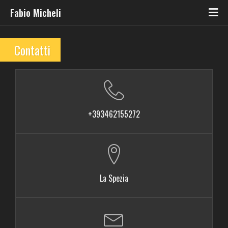
Fabio Micheli
Contatti
+393462155272
La Spezia